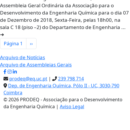
Assembleia Geral Ordinária da Associação para o
Desenvolvimento da Engenharia Química para o dia 07
de Dezembro de 2018, Sexta-Feira, pelas 18h00, na
sala C 18 (piso –2) do Departamento de Engenharia ...
➜
Paginação
Próxima página
Página 1
››
Arquivo de Notícias
Arquivo de Assembleias Gerais
prodeq@eq.uc.pt
|
239 798 714
Dep. de Engenharia Química, Pólo II - UC, 3030-790
Coimbra
© 2026 PRODEQ - Associação para o Desenvolvimento
da Engenharia Química
|
Aviso Legal